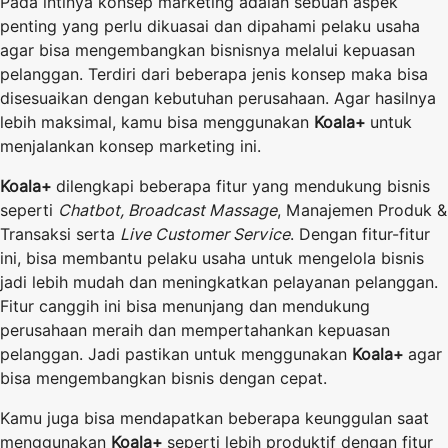
Pada intinya konsep marketing adalah sebuah aspek
penting yang perlu dikuasai dan dipahami pelaku usaha
agar bisa mengembangkan bisnisnya melalui kepuasan
pelanggan. Terdiri dari beberapa jenis konsep maka bisa
disesuaikan dengan kebutuhan perusahaan. Agar hasilnya
lebih maksimal, kamu bisa menggunakan
Koala+
untuk
menjalankan konsep marketing ini.
Koala+
dilengkapi beberapa fitur yang mendukung bisnis
seperti
Chatbot, Broadcast Massage
, Manajemen Produk &
Transaksi serta
Live
Customer
Service
. Dengan fitur-fitur
ini, bisa membantu pelaku usaha untuk mengelola bisnis
jadi lebih mudah dan meningkatkan pelayanan pelanggan.
Fitur canggih ini bisa menunjang dan mendukung
perusahaan meraih dan mempertahankan kepuasan
pelanggan. Jadi pastikan untuk menggunakan
Koala+
agar
bisa mengembangkan bisnis dengan cepat.
Kamu juga bisa mendapatkan beberapa keunggulan saat
menggunakan
Koala+
seperti lebih produktif dengan fitur