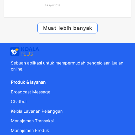
29 April 2023
Muat lebih banyak
Sebuah aplikasi untuk mempermudah pengelolaan jualan
online.
Produk & layanan
Broadcast Message
Chatbot
Kelola Layanan Pelanggan
Manajemen Transaksi
Manajemen Produk