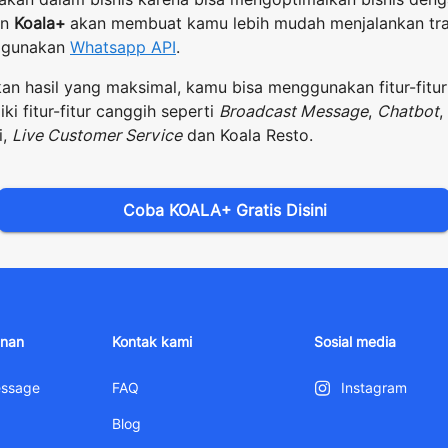
an
Koala+
akan membuat kamu lebih mudah menjalankan tr
ggunakan
Whatsapp API
.
an hasil yang maksimal, kamu bisa menggunakan fitur-fitur 
ki fitur-fitur canggih seperti
Broadcast Message
,
Chatbot
,
i,
Live Customer Service
dan Koala Resto.
Coba KOALA+ Gratis Disini
anan
Kontak kami
Sosial media
essage
FAQ
Instagram
Blog