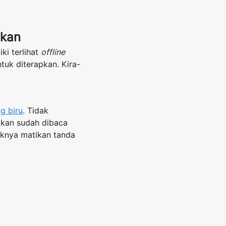
pkan
i terlihat
offline
tuk diterapkan. Kira-
g biru
. Tidak
mkan sudah dibaca
iknya matikan tanda