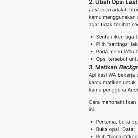
2. Ubah Opsi
Last
Last seen
adalah fitu
kamu menggunakan a
agar tidak terlihat 
Sentuh ikon tiga t
Pilih “settings” la
Pada menu
Who C
Opsi tersebut un
3. Matikan
Backg
Aplikasi WA bekerja 
kamu matikan untuk m
kamu pengguna Andro
Cara menonaktifkan
ini:
Pertama, buka ops
Buka opsi “Data”.
Pilih “Nonaktifka