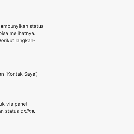
yembunyikan status.
isa melihatnya.
Berikut langkah-
an “Kontak Saya”,
k via panel
an status
online
.