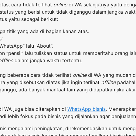
atas, cara tidak terlihat
online
di WA selanjutnya yaitu den
atus yang berisi untuk tidak diganggu dalam jangka waktu
us yaitu sebagai berikut:
ga titik yang ada di bagian kanan atas.
”.
 WhatsApp” lalu “About”.
ikon “pensil” lalu tuliskan status untuk memberitahu orang l
offline
dalam jangka waktu tertentu.
ang beberapa cara tidak terlihat
online
di WA yang mudah di
ra yang disebutkan diatas jika ingin terlihat
offline
padahal
rganggu, ada banyak manfaat lain yang didapatkan jika akun
i WA juga bisa diterapkan di
WhatsApp bisnis
. Menerapkan 
 lebih fokus pada bisnis yang dijalankan agar penjualann
snis mengalami peningkatan, direkomendasikan untuk me
kan dalam bisnis karena bisa mengoptimalkan bisnis deng