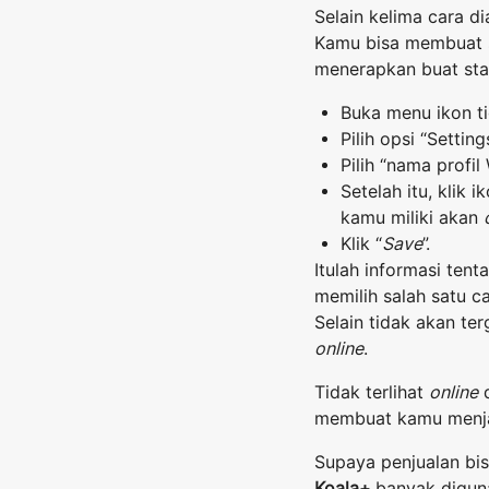
Selain kelima cara di
Kamu bisa membuat st
menerapkan buat stat
Buka menu ikon ti
Pilih opsi “Settings
Pilih “nama profil
Setelah itu, klik 
kamu miliki akan
Klik “
Save
”.
Itulah informasi tent
memilih salah satu ca
Selain tidak akan te
online
.
Tidak terlihat
online
d
membuat kamu menjadi
Supaya penjualan bi
Koala+
banyak diguna