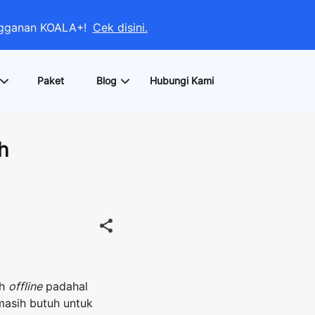
angganan KOALA+!
Cek disini.
Paket
Blog
Hubungi Kami
h
ah
offline
padahal
 masih butuh untuk