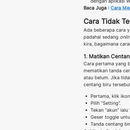
dengan aplikasi W
Baca Juga :
Cara Me
Cara Tidak Te
Ada beberapa cara y
padahal sedang
onli
kira, bagaimana cara
1. Matikan Centan
Cara pertama yang 
mematikan tanda cen
atau belum. Jika tid
centang biru tersebu
Pertama, klik iko
Pilih “Setting”.
Tekan “akun” lalu “
Geser toggle untu
Tanda centang bir