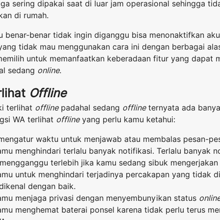
 juga sering dipakai saat di luar jam operasional sehingga 
kan di rumah.
 benar-benar tidak ingin diganggu bisa menonaktifkan aku
 yang tidak mau menggunakan cara ini dengan berbagai ala
memilih untuk memanfaatkan keberadaan fitur yang dapat
al sedang
online
.
lihat
Offline
i terlihat
offline
padahal sedang
offline
ternyata ada banya
gsi WA terlihat
offline
yang perlu kamu ketahui:
engatur waktu untuk menjawab atau membalas pesan-pesa
u menghindari terlalu banyak notifikasi. Terlalu banyak n
 mengganggu terlebih jika kamu sedang sibuk mengerjakan 
mu untuk menghindari terjadinya percakapan yang tidak d
dikenal dengan baik.
amu menjaga privasi dengan menyembunyikan status
onlin
mu menghemat baterai ponsel karena tidak perlu terus me