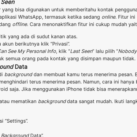
 Seen
r yang bisa digunakan untuk memberitahu kontak pengguna 
plikasi WhatsApp, termasuk ketika sedang
online
. Fitur i
sedang
offline
. Cara menonaktifkan fitur ini cukup mudah yait
itik yang ada di sudut kanan atas.
lu akun berikutnya klik “Privasi”.
an See My Personal Info
, klik “
Last Seen
” lalu pilih “
Nobody
tuk semua orang pada kontak yang disimpan maupun tidak.
round
Data
di
background
dan membuat kamu terus menerima pesan. B
enghindari terus menerima pesan. Namun, cara ini hanya b
id saja. Jika menggunakan iPhone tidak bisa menerapkan
 atau mematikan
background
data sangat mudah. Ikuti lang
i “Settings”.
n
Background
Data”.