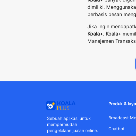
dimiliki. Menggunak
berbasis pesan men
Jika ingin mendapatk
Koala+
.
Koala+
memili
Manajemen Transaks
Produk & lay
Broadcast M
Sebuah aplikasi untuk
mempermudah
Chatbot
pengelolaan jualan online.