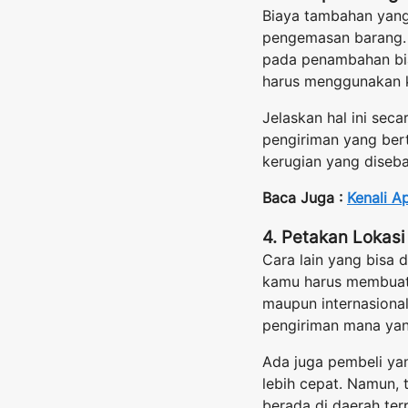
Biaya tambahan yang
pengemasan barang. 
pada penambahan bia
harus menggunakan k
Jelaskan hal ini sec
pengiriman yang ber
kerugian yang diseba
Baca Juga :
Kenali A
4. Petakan Lokasi
Cara lain yang bisa
kamu harus membuat 
maupun internasional
pengiriman mana yan
Ada juga pembeli ya
lebih cepat. Namun,
berada di daerah ter