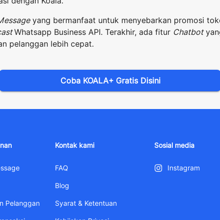
asi dengan Koala.
Message
yang bermanfaat untuk menyebarkan promosi tok
cast
Whatsapp Business API. Terakhir, ada fitur
Chatbot
yang
n pelanggan lebih cepat.
Coba KOALA+ Gratis Disini
anan
Kontak kami
Sosial media
essage
FAQ
Instagram
Blog
an Pelanggan
Syarat & Ketentuan