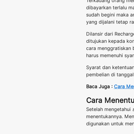
Terkadang orang men
dibayarkan terlalu ma
sudah begini maka a
yang dijalani tetap 
Dilansir dari Rechar
ditujukan kepada ko
cara menggratiskan 
harus memenuhi syara
Syarat dan ketentuan
pembelian di tanggal
Baca Juga :
Cara Mem
Cara Menent
Setelah mengetahui
menentukannya. Mene
digunakan untuk mene