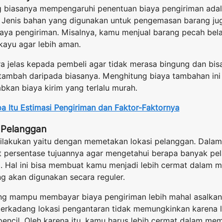
 biasanya mempengaruhi penentuan biaya pengiriman adal
Jenis bahan yang digunakan untuk pengemasan barang ju
ya pengiriman. Misalnya, kamu menjual barang pecah bel
ayu agar lebih aman.
ara jelas kepada pembeli agar tidak merasa bingung dan b
tambah daripada biasanya. Menghitung biaya tambahan ini 
bkan biaya kirim yang terlalu murah.
pa Itu Estimasi Pengiriman dan Faktor-Faktornya
 Pelanggan
 dilakukan yaitu dengan memetakan lokasi pelanggan. Dala
persentase tujuannya agar mengetahui berapa banyak pe
. Hal ini bisa membuat kamu menjadi lebih cermat dalam m
g akan digunakan secara reguler.
ng mampu membayar biaya pengiriman lebih mahal asalkan
 terkadang lokasi pengantaran tidak memungkinkan karena 
pencil. Oleh karena itu, kamu harus lebih cermat dalam me