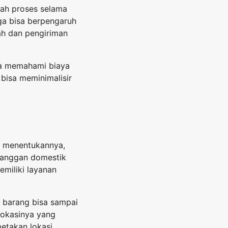
ah proses selama
ga bisa berpengaruh
ah dan pengiriman
isa memahami biaya
bisa meminimalisir
m menentukannya,
langgan domestik
emiliki layanan
 barang bisa sampai
lokasinya yang
metakan lokasi