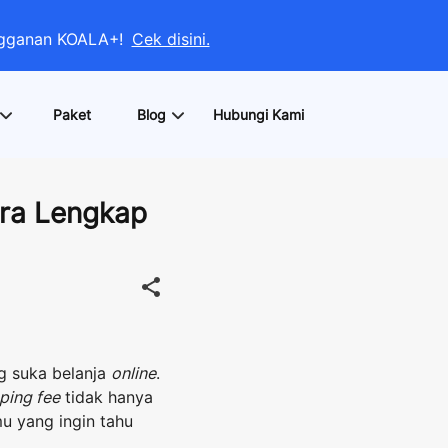
angganan KOALA+!
Cek disini.
Paket
Blog
Hubungi Kami
ara Lengkap
ng suka belanja
online
.
ping fee
tidak hanya
mu yang ingin tahu