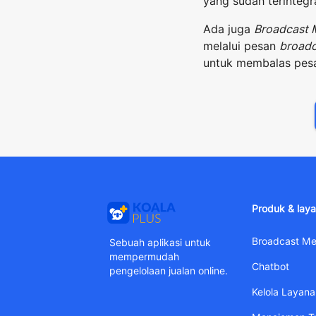
yang sudah terintegr
Ada juga
Broadcast 
melalui pesan
broad
untuk membalas pesa
Produk & lay
Broadcast M
Sebuah aplikasi untuk
mempermudah
Chatbot
pengelolaan jualan online.
Kelola Layan