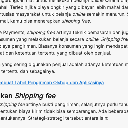
gurungkan niat untuk melakukan belanja
online
karena bi
hal. Terlebih jika biaya ongkir yang dibayar lebih mahal da
ntusias masyarakat untuk belanja
online
semakin menurun. 
ramai, kamu bisa menerapkan
shipping free
.
ge Payments,
shipping free
artinya teknik pemasaran dan ju
nsumen yang melakukan belanja secara
online
.
Shipping fre
biaya pengiriman. Biasanya konsumen yang ingin mendapa
t dan ketentuan tertentu yang dibuat oleh penjual.
 yang sering digunakan penjual adalah adanya ketentuan m
 tertentu dan sebagainya.
buat Label Pengiriman Olshop dan Aplikasinya
ukan
Shipping fee
shipping fee
artinya bukti pengiriman, selanjutnya perlu ta
ntukan biaya kirim tidak bisa sembarangan. Ada beberapa 
ntukannya. Strategi-strategi tersebut antara lain: