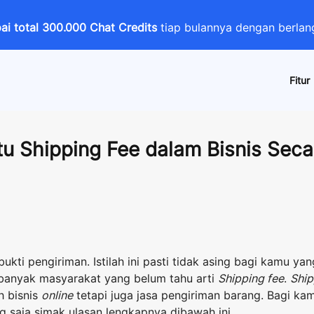
i total 300.000 Chat Credits
tiap bulannya dengan berl
Fitur
Itu Shipping Fee dalam Bisnis Sec
bukti pengiriman. Istilah ini pasti tidak asing bagi kamu ya
 banyak masyarakat yang belum tahu arti
Shipping fee
.
Ship
h bisnis
online
tetapi juga jasa pengiriman barang. Bagi ka
ng saja simak ulasan lengkapnya dibawah ini.