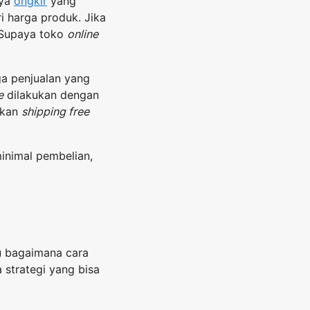
aya
ongkir
yang
ri harga produk. Jika
Supaya toko
online
ga penjualan yang
e
dilakukan dengan
tkan
shipping free
inimal pembelian,
hu bagaimana cara
strategi yang bisa