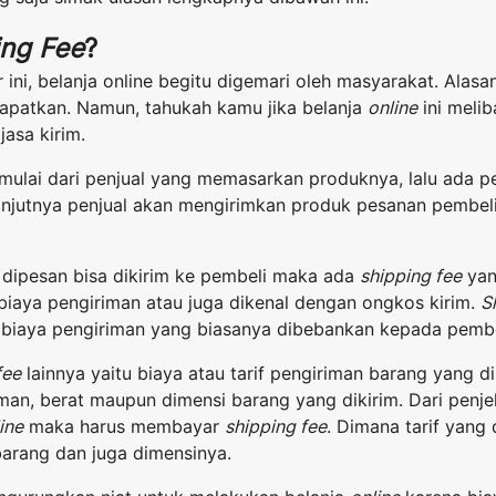
ing Fee
?
r ini, belanja online begitu digemari oleh masyarakat. Alas
apatkan. Namun, tahukah kamu jika belanja
online
ini melib
jasa kirim.
dimulai dari penjual yang memasarkan produknya, lalu ada 
anjutnya penjual akan mengirimkan produk pesanan pembeli
dipesan bisa dikirim ke pembeli maka ada
shipping fee
yan
biaya pengiriman atau juga dikenal dengan ongkos kirim.
S
biaya pengiriman yang biasanya dibebankan kepada pembe
fee
lainnya yaitu biaya atau tarif pengiriman barang yang d
man, berat maupun dimensi barang yang dikirim. Dari penjel
ine
maka harus membayar
shipping fee
. Dimana tarif yang
barang dan juga dimensinya.