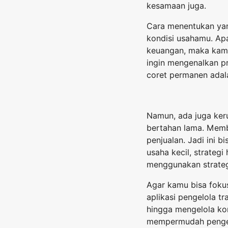
kesamaan juga.
Cara menentukan yan
kondisi usahamu. Ap
keuangan, maka kamu
ingin mengenalkan pr
coret permanen adala
Namun, ada juga keru
bertahan lama. Memb
penjualan. Jadi ini 
usaha kecil, strateg
menggunakan strateg
Agar kamu bisa foku
aplikasi pengelola t
hingga mengelola ko
mempermudah penge