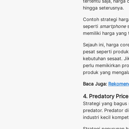
tertentu saja, harga
hingga seterusnya.
Contoh strategi harg
seperti
smartphone
s
memiliki harga yang 
Sejauh ini, harga c
pesat seperti produk
kebutuhan sesaat. J
perlu memikirkan pr
produk yang mengala
Baca Juga:
Rekomend
4. Predatory Price
Strategi yang bagus 
predator. Predator di
industri kecil kompeti
Strategi penurunan h