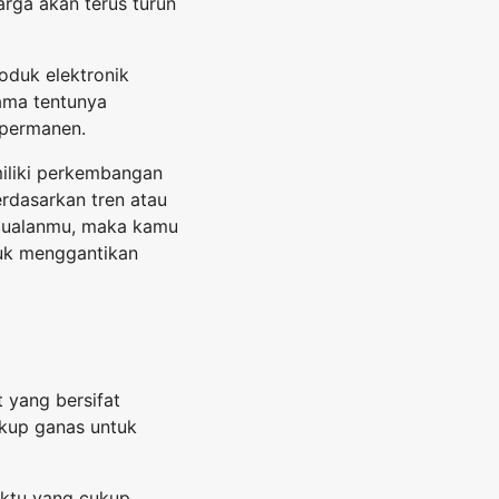
arga akan terus turun
oduk elektronik
ama tentunya
 permanen.
miliki perkembangan
erdasarkan tren atau
 jualanmu, maka kamu
tuk menggantikan
 yang bersifat
cukup ganas untuk
aktu yang cukup