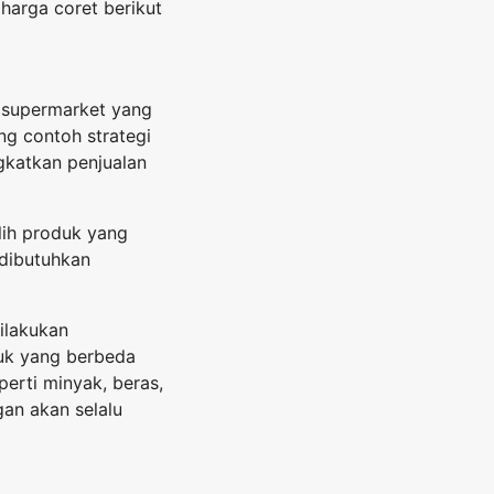
 harga coret berikut
i supermarket yang
ng contoh strategi
gkatkan penjualan
lih produk yang
 dibutuhkan
ilakukan
duk yang berbeda
erti minyak, beras,
gan akan selalu