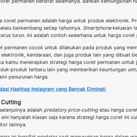
 coret permanen bersifat selamanya. Bahkan kemungkinan h
a coret permanen adalah harga untuk produk elektronik. Pr
elalu berkembang setiap tahunnya.
Smartphone
keluaran l
terus turun. Ini adalah contoh sederhana untuk harga coret
oret permanen cocok untuk dilakukan pada produk yang me
 elektronik, kendaraan, dan juga produk lain yang dibuat b
ika kamu menerapkan strategi harga coret permanen untuk
oduk-produk terbaru lain yang memberikan keuntungan un
mi penurunan harga.
asi Hashtag Instagram yang Banyak Diminati
 Cutting
selanjutnya adalah
predatory price-cutting
atau harga coret
 sini hanyalah kiasan saja karena strategi harga coret ini 
tor lainnya.
arga ini bersifat predator saat menurunkan harga dalam w