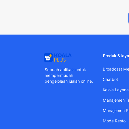
Produk & lay
Broadcast M
Sebuah aplikasi untuk
mempermudah
Chatbot
pengelolaan jualan online.
Kelola Layan
Manajemen Tr
Manajemen P
Mode Resto