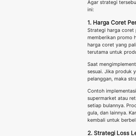
Agar strategi terseb
ini:
1. Harga Coret Pe
Strategi harga coret
memberikan promo ha
harga coret yang pal
terutama untuk produ
Saat mengimplementa
sesuai. Jika produk 
pelanggan, maka strat
Contoh implementasi
supermarket atau re
setiap bulannya. Pro
gula, dan lainnya. K
kembali untuk berbela
2. Strategi Loss 