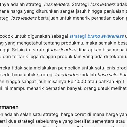
utnya adalah strategi
loss leaders
. Strategi
loss leaders
adala
mana harga yang diturunkan sangat jatuh hingga penjualan
ategi
loss leaders
bertujuan untuk menarik perhatian calon
cocok untuk digunakan sebagai
strategi
brand awareness
ng yang mengetahui tentang produkmu, maka semakin bes
ggi. Selain itu strategi
loss leaders
diharapkan bisa menari
dan tertarik juga dengan produk lain yang ada di tokomu.
eka tidak saja melakukan pembelian untuk satu jenis produk
 sederhana untuk strategi
loss leaders
adalah
flash sale
. Sa
an hingga sangat jauh misalnya Rp 1.000 atau bahkan Rp 1
gi ini mampu menarik perhatian banyak orang untuk melihat
ermanen
 adalah salah satu strategi harga coret di mana harga yan
erti dua strategi sebelumnya yang bersifat sementara ata