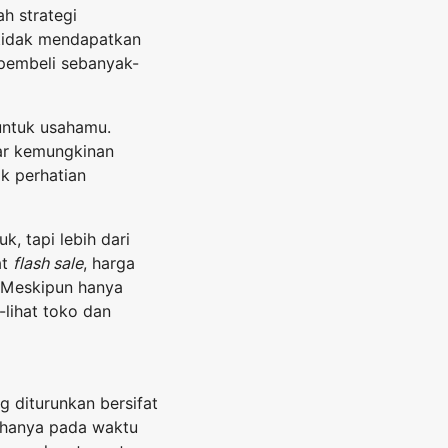
h strategi
 tidak mendapatkan
 pembeli sebanyak-
untuk usahamu.
ar kemungkinan
k perhatian
, tapi lebih dari
at
flash sale
, harga
. Meskipun hanya
-lihat toko dan
g diturunkan bersifat
u hanya pada waktu