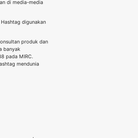
kan di media-media
. Hashtag digunakan
konsultan produk dan
ya banyak
988 pada MIRC.
 Hashtag mendunia