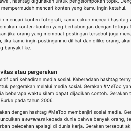
awal, hashtag digunakan untuk pengelompokan topik. De
 mempermudah mencari konten yang kamu ingin ketahui.
gin mencari konten fotografi, kamu cukup mencari hashtag
emukan konten-konten yang berhubungan dengan fotografi
an jika orang yang membuat postingan tersebut juga men
, jika kamu ingin postinganmu dilihat dan dilike orang, aka
g banyak like.
vitas atau pergerakan
sitif dari kehadiran media sosial. Keberadaan hashtag terny
entuk pergerakan melalui media sosial. Gerakan #MeToo ya
 beberapa waktu silam dapat dijadikan contoh. Gerakan 
na Burke pada tahun 2006.
rakan dengan hashtag #MeToo membanjiri sosial media. Ge
munculkan
awareness
kepada dunia bahwa banyak orang, te
orban pelecehan apalagi di dunia kerja. Gerakan tersebut a