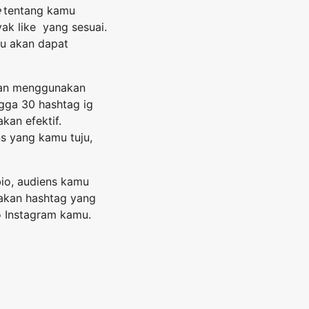
e
tentang kamu
k like yang sesuai.
mu akan dapat
gan menggunakan
gga 30 hashtag ig
kan efektif.
s yang kamu tuju,
bio, audiens kamu
pakan hashtag yang
o Instagram kamu.