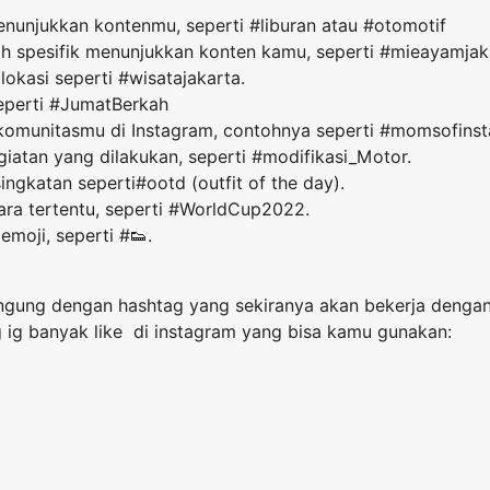
nunjukkan kontenmu, seperti #liburan atau #otomotif
ih spesifik menunjukkan konten kamu, seperti #mieayamjak
okasi seperti #wisatajakarta.
seperti #JumatBerkah
komunitasmu di Instagram, contohnya seperti #momsofins
iatan yang dilakukan, seperti #modifikasi_Motor.
ngkatan seperti#ootd (outfit of the day).
ara tertentu, seperti #WorldCup2022.
moji, seperti #👟.
ngung dengan hashtag yang sekiranya akan bekerja dengan 
 ig banyak like di instagram yang bisa kamu gunakan: