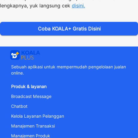
lengkapnya, yuk langsung cek
disini.
Coba KOALA+ Gratis Disini
Sebuah aplikasi untuk mempermudah pengelolaan jualan
online.
Produk & layanan
Broadcast Message
Chatbot
Kelola Layanan Pelanggan
Manajemen Transaksi
Manajemen Produk