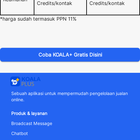
Credits/kontak
Credits/kontak
*harga sudah termasuk PPN 11%
Coba KOALA+ Gratis Disini
Sebuah aplikasi untuk mempermudah pengelolaan jualan
online.
Produk & layanan
Broadcast Message
Chatbot